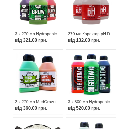
3 х 270 мл Hydroponics Kit добрива для гідропоніки та ґрунту
270 мл Коректор pH Down/minus MULTI
від 321,00 грн.
від 132,00 грн.
2 х 270 мл MedGrow та MedBloom — Комплексні добрива для лікарських та їстівних рослин
3 х 500 мл Hydroponics Kit добрива для гідропоніки та ґрунту
від 360,00 грн.
від 520,00 грн.