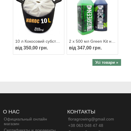
10 л Кокосовий субстрат із агроперлітом у тканинному горщику Grow Bag від FloraGrowing готовий до вирощування
2 х 500 мл Green Kit набір добрив для вирощування мікрозелені
від 350,00 грн.
від 347,00 грн.
Усі товари »
О НАС
КОНТАКТЫ
Официальный онлайн
floragrowing@gmail.com
магазин
+38 063 048 47 48
Сертификаты и документы