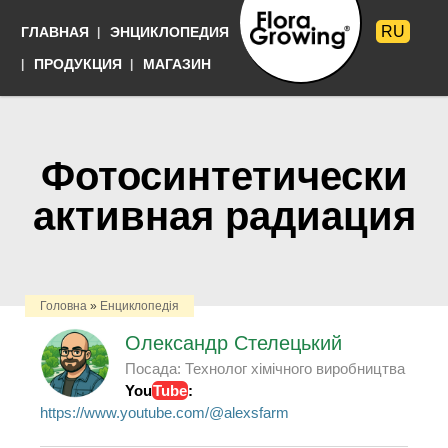
Перейти к
RU
ГЛАВНАЯ
ЭНЦИКЛОПЕДИЯ
основному
содержанию
Языки
ПРОДУКЦИЯ
МАГАЗИН
Выращивать
просто
Фотосинтетически
активная радиация
Головна
»
Енциклопедія
Олександр Стелецький
Посада:
Технолог хімічного виробництва
You
Tube
:
https://www.youtube.com/@alexsfarm