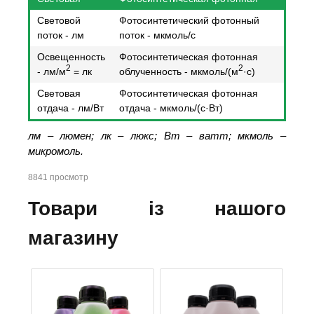
Световой
Фотосинтетический фотонный
поток - лм
поток - мкмоль/с
Освещенность
Фотосинтетическая фотонная
2
2
- лм/м
= лк
облученность - мкмоль/(м
·с)
Световая
Фотосинтетическая фотонная
отдача - лм/Вт
отдача - мкмоль/(с·Вт)
лм – люмен; лк – люкс; Вт – ватт; мкмоль –
микромоль.
8841 просмотр
Товари із нашого
магазину