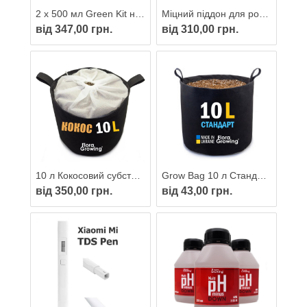
2 х 500 мл Green Kit набір добрив для вирощування мікрозелені
Міцний піддон для рослин 35х35 см (40х40 см)
від 347,00 грн.
від 310,00 грн.
10 л Кокосовий субстрат із агроперлітом у тканинному горщику Grow Bag від FloraGrowing готовий до вирощування
Grow Bag 10 л Стандарт — Тканинний горщик для рослин 24х23 см / GrowBag
від 350,00 грн.
від 43,00 грн.