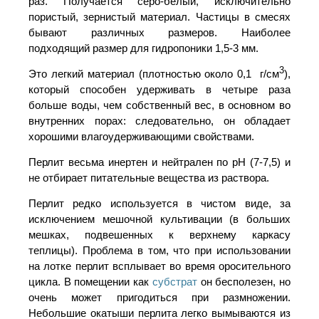
раз. Получается серо-белый, исключительно
пористый, зернистый материал. Частицы в смесях
бывают различных размеров. Наиболее
подходящий размер для гидропоники 1,5-3 мм.
3
Это легкий материал (плотностью около 0,1 г/см
),
который способен удерживать в четыре раза
больше воды, чем собственный вес, в основном во
внутренних порах: следовательно, он обладает
хорошими влагоудерживающими свойствами.
Перлит весьма инертен и нейтрален по pH (7-7,5) и
не отбирает питательные вещества из раствора.
Перлит редко используется в чистом виде, за
исключением мешочной культивации (в больших
мешках, подвешенных к верхнему каркасу
теплицы). Проблема в том, что при использовании
на лотке перлит всплывает во время оросительного
цикла. В помещении как
субстрат
он бесполезен, но
очень может пригодиться при размножении.
Небольшие окатыши перлита легко вымываются из