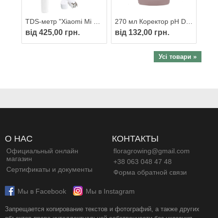
TDS-метр "Xiaomi Mi TDS Pen" портативний пристрій контролю солевмісту у воді
270 мл Коректор pH Down/minus MULTI
від 425,00 грн.
від 132,00 грн.
Усі товари »
О НАС
КОНТАКТЫ
Официальный онлайн
floragrowing@gmail.com
магазин
+38 063 048 47 48
Сертификаты и документы
Форма обратной связи
Мы в Facebook
Мы в Instagram
Запрещается копирование текстов и фотографий, а также других