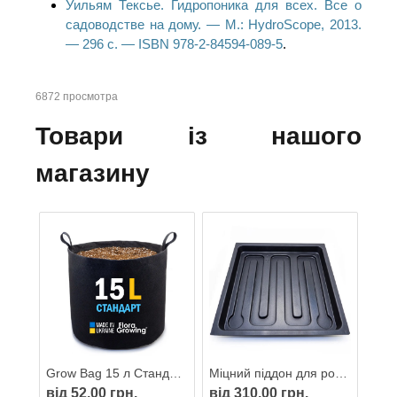
Уильям Тексье. Гидропоника для всех. Все о
садоводстве на дому. — М.: HydroScope, 2013.
— 296 с. — ISBN 978-2-84594-089-5
.
6872 просмотра
Товари із нашого
магазину
Grow Bag 15 л Стандарт — Тканинний горщик для рослин 28х27 см
Міцний піддон для рослин 35х35 см (40х40 см)
від 52,00 грн.
від 310,00 грн.