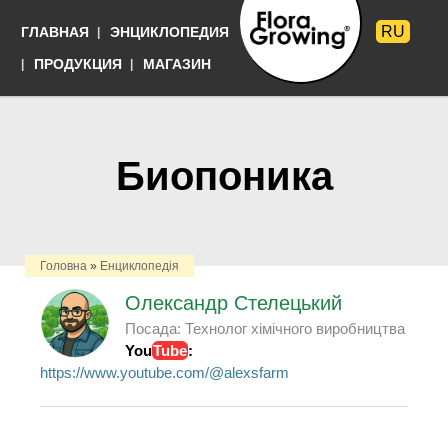
Перейти к
RU
ГЛАВНАЯ
ЭНЦИКЛОПЕДИЯ
основному
содержанию
Языки
ПРОДУКЦИЯ
МАГАЗИН
Выращивать
просто
Биопоника
Головна
»
Енциклопедія
Олександр Стелецький
Посада:
Технолог хімічного виробництва
You
Tube
:
https://www.youtube.com/@alexsfarm