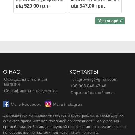
від 520,00 грн.
від 347,00 грн.
Усі товари »
О НАС
КОНТАКТЫ
Официальный онлайн
floragrowing@gmail.com
магазин
+38 063 048 47 48
Сертификаты и документы
Форма обратной связи
Мы в Facebook
Мы в Instagram
Запрещается копирование текстов и фотографий, а также других
объектов права интеллектуальной собственности без указания
прямой, видимой и индексируемой поисковыми системами ссылки
непосредственно над или под источником контента.