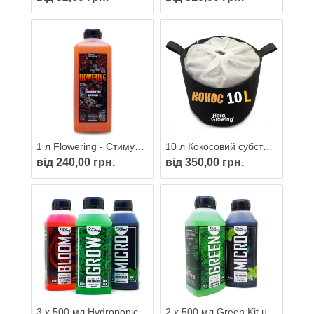
1 л Flowering - Стимулятор цвітіння для гідропоніки і грунту
10 л Кокосовий субстрат із агроперлітом у тканинному горщику Grow Bag від FloraGrowing готовий до вирощування
від 240,00 грн.
від 350,00 грн.
3 х 500 мл Hydroponics Kit добрива для гідропоніки та ґрунту
2 х 500 мл Green Kit набір добрив для вирощування мікрозелені