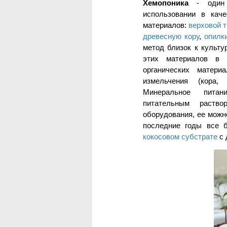
Хемопоника
- один
использовании в кач
материалов:
верховой 
древесную кору
,
опилк
метод близок к культу
этих материалов в 
органических матери
измельчения (кора,
Минеральное питан
питательным раство
оборудования, ее можн
последние годы все б
кокосовом субстрате
с 