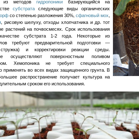
 из методов
гидропоники
базирующийся на
естве
субстрата
следующие виды органических
торф
со степенью разложения 30%,
сфагновый мох
,
и
, рисовую шелуху, отходы хлопчатника и др. тот
ре растений на почвосмесях. Срок использования
качестве субстрата 1-2 года. Некоторые из
алов требуют предварительной подготовки —
 стружка) и корректировки реакции среды.
ие осуществляют поверхностным поливом
ром. Хемопоника не требует специального
о применять во всех видах защищенного грунта. В
ольшее распространение получает культура на
длительным сроком его использования.