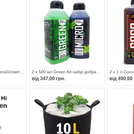
500 мл HydroCleaner FloraGrowing — очищувач грунту від солей
2 х 500 мл Green Kit набір добрив для вирощування мікрозелені
від 347,00 грн.
від 490,00