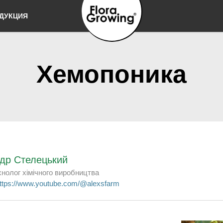
Перейти к
ДУКЦИЯ
основному
содержанию
Выращивать
просто
Хемопоника
др Стелецький
хнолог хімічного виробництва
ttps://www.youtube.com/@alexsfarm