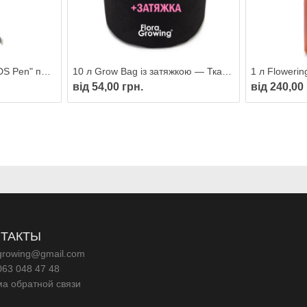
TDS-метр "Xiaomi Mi TDS Pen" портативний пристрій контролю солевмісту у воді
10 л Grow Bag із затяжкою — Тканинний горщик для рослин 24 см
від 54,00 грн.
від 240,00
ТАКТЫ
agrowing@gmail.com
063 048 47 48
а обратной связи