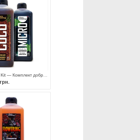
2 х 1 л Coco Kit — Комплект добрив для вирощування в кокосовому субстраті
 грн.