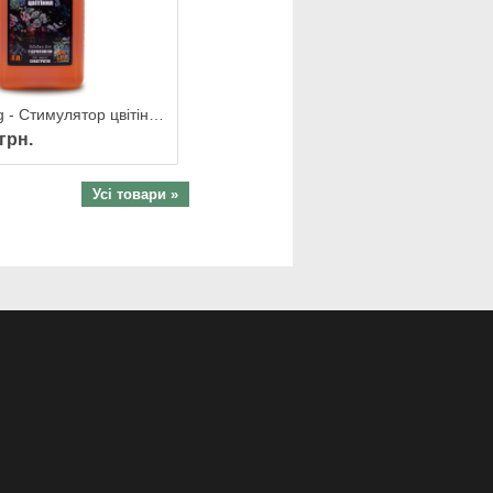
1 л Flowering - Стимулятор цвітіння для гідропоніки і грунту
 грн.
Усі товари »