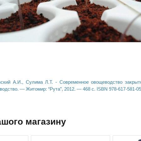
вский А.И., Сулима Л.Т. - Современное овощеводство закрыто
водство. — Житомир: “Рута”, 2012. — 468 с. ISBN 978-617-581-05
ашого магазину