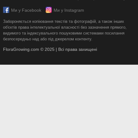
Ми у Facebook
Ми у Instagram
Забороняється копіювання текстів та фотографій, а також інших
об'єктів права інтелектуальної власності без зазначення прямого,
видимого та індексувального пошуковими системами посилання
безпосередньо над або під джерелом контенту.
FloraGrowing.com © 2025 | Всі права захищені