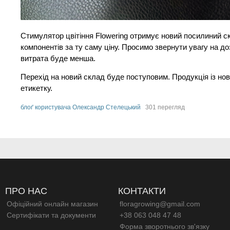
Стимулятор цвітіння Flowering отримує новий посилиний с
компонентів за ту саму ціну. Просимо звернути увагу на д
витрата буде менша.
Перехід на новий склад буде поступовим. Продукція із н
етикетку.
блоґ користувача Олександр Стелецький
301 перегляд
ПРО НАС
КОНТАКТИ
Офіційний онлайн магазин
floragrowing@gmail.com
Сертифікати та документи
+38 063 048 47 48
Форма зворотнього зв'язку