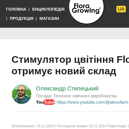
Перейти
RU
UA
ГОЛОВНА
ЕНЦИКЛОПЕДІЯ
до
основного
Мови
ПРОДУКЦІЯ
МАГАЗИН
матеріалу
Выращивать
просто
Стимулятор цвітіння Fl
отримує новий склад
Олександр Стелецький
Посада:
Технолог хімічного виробництва
You
Tube
:
https://www.youtube.com/@alexsfarm
Опубликовано:
15.11.2024
| Последние правки:
15.11.2024
Переглядів: