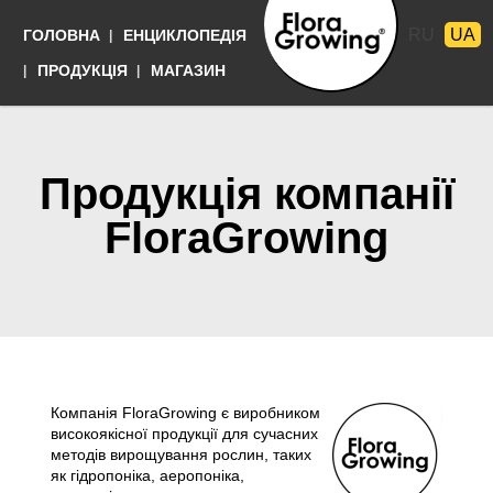
Перейти
RU
UA
ГОЛОВНА
ЕНЦИКЛОПЕДІЯ
до
основного
Мови
ПРОДУКЦІЯ
МАГАЗИН
матеріалу
Выращивать
просто
Продукція компанії
FloraGrowing
Компанія FloraGrowing є виробником
високоякісної продукції для сучасних
методів вирощування рослин, таких
як гідропоніка, аеропоніка,