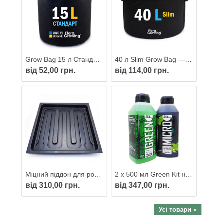
Grow Bag 15 л Стандарт — Тканинний горщик для рослин 28х27 см
40 л Slim Grow Bag — Тканинний горщик 26х45 см
від 52,00 грн.
від 114,00 грн.
Міцний піддон для рослин 35х35 см (40х40 см)
2 х 500 мл Green Kit набір добрив для вирощування мікрозелені
від 310,00 грн.
від 347,00 грн.
Усі товари »