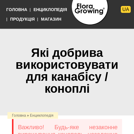
Перейти
UA
ГОЛОВНА
ЕНЦИКЛОПЕДІЯ
до
основного
Мови
ПРОДУКЦІЯ
МАГАЗИН
матеріалу
Выращивать
просто
Які добрива
використовувати
для канабісу /
коноплі
Головна
»
Енциклопедія
Важливо! Будь-яке незаконне