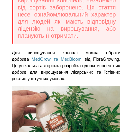
вирощування конопель, незалежно
від сортів заборонено. Ця стаття
несе ознайомлювальний характер
для людей які мають відповідну
ліцензію на вирощування, або
планують її отримати.
Для вирощування коноплі можна обрати
добрива
MedGrow та MedBloom
від FloraGrowing.
Це унікальна авторська розробка однокомпонентних
добрив для вирощування лікарських та їстівних
рослин у штучних умовах.