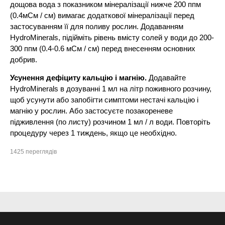
дощова вода з показником мінералізації нижче 200 ппм
(0.4мСм / см) вимагає додаткової мінералізації перед
застосуванням її для поливу рослин. Додаванням
HydroMinerals, підійміть рівень вмісту солей у води до 200-
300 ппм (0.4-0.6 мСм / см) перед внесенням основних
добрив.
Усунення дефіциту кальцію і магнію.
Додавайте
HydroMinerals в дозуванні 1 мл на літр поживного розчину,
щоб усунути або запобігти симптоми нестачі кальцію і
магнію у рослин. Або застосуєте позакореневе
підживлення (по листу) розчином 1 мл / л води. Повторіть
процедуру через 1 тиждень, якщо це необхідно.
1425 переглядів