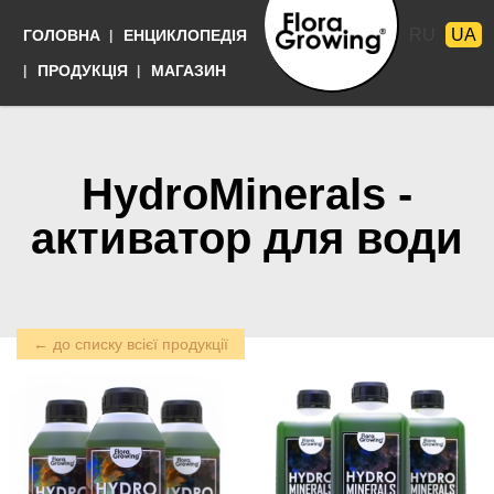
Перейти
RU
UA
ГОЛОВНА
ЕНЦИКЛОПЕДІЯ
до
основного
Мови
ПРОДУКЦІЯ
МАГАЗИН
матеріалу
Выращивать
просто
HydroMinerals -
активатор для води
← до списку всієї продукції